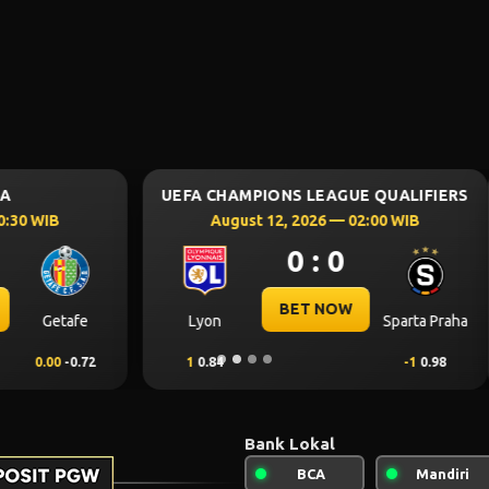
IERS
UEFA CHAMPIONS LEAGUE QUALIFIERS
UEF
August 11, 2026 — 22:59 WIB
0 : 0
BET NOW
Union Saint-
Sl
bahce
Bodo Glimt
Gilloise
Brat
.87
0.75
0.77
-0.75
-0.95
0.
Bank Lokal
UOB