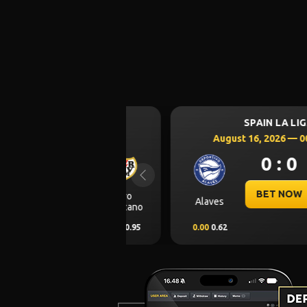
UEFA CHAMPIONS LEAGUE QUALIF
August 12, 2026 — 01:30 WIB
0 : 0
Previous
BET NOW
SK Sturm
Fener
Graz
-0.5
0.95
0.5
0