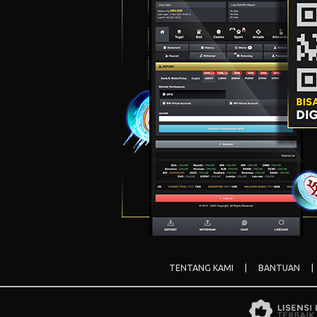
TENTANG KAMI
|
BANTUAN
|