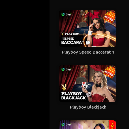
Playboy Speed Baccarat 1
Playboy Blackjack