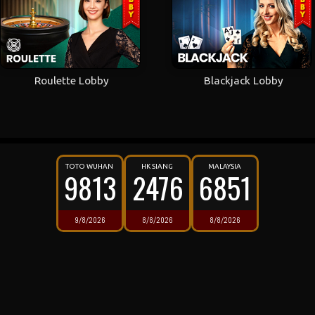
Roulette Lobby
Blackjack Lobby
TOTO WUHAN
HK SIANG
MALAYSIA
9813
2476
6851
9/8/2026
8/8/2026
8/8/2026