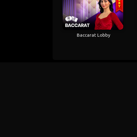
Baccarat Lobby