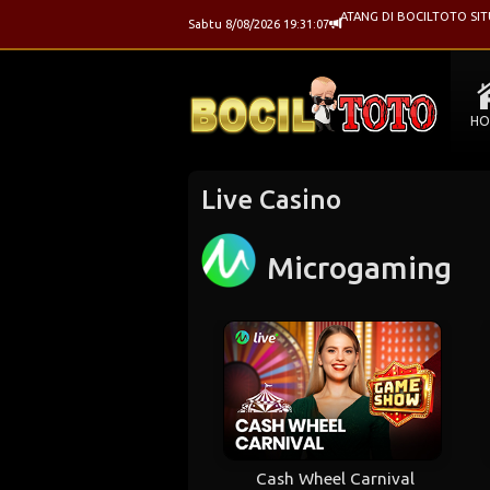
SELAMAT DATANG DI BOCILTOTO SITUS GAME
Sabtu 8/08/2026 19:31:08
HO
Live Casino
Microgaming
Cash Wheel Carnival