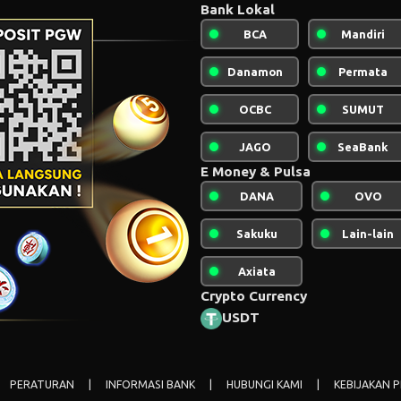
Bank Lokal
UOB
E Money & Pulsa
DANA
OVO
Sakuku
Lain-lain
Axiata
Crypto Currency
USDT
PERATURAN
|
INFORMASI BANK
|
HUBUNGI KAMI
|
KEBIJAKAN P