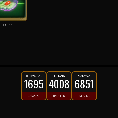
Truth
TOTO WUHAN
HK SIANG
MALAYSIA
1695
4008
6851
9/8/2026
9/8/2026
8/8/2026