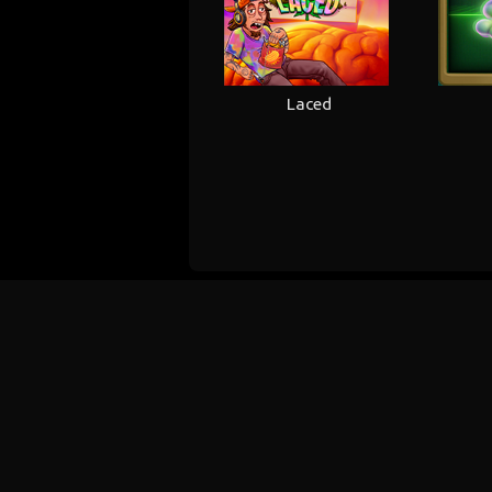
Laced