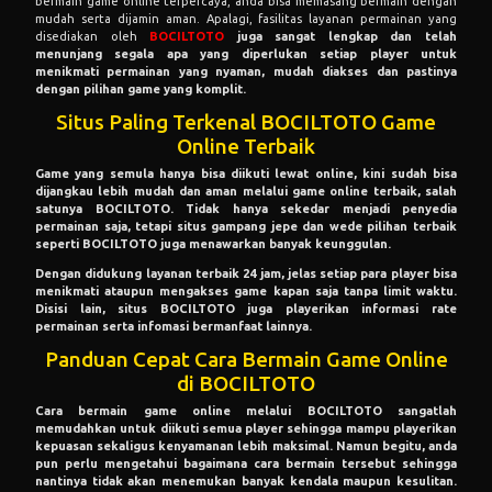
bermain game online terpercaya, anda bisa memasang bermain dengan
mudah serta dijamin aman. Apalagi, fasilitas layanan permainan yang
disediakan oleh
BOCILTOTO
juga sangat lengkap dan telah
menunjang segala apa yang diperlukan setiap player untuk
menikmati permainan yang nyaman, mudah diakses dan pastinya
dengan pilihan game yang komplit.
Situs Paling Terkenal BOCILTOTO Game
Online Terbaik
Game yang semula hanya bisa diikuti lewat online, kini sudah bisa
dijangkau lebih mudah dan aman melalui game online terbaik, salah
satunya BOCILTOTO. Tidak hanya sekedar menjadi penyedia
permainan saja, tetapi situs gampang jepe dan wede pilihan terbaik
seperti BOCILTOTO juga menawarkan banyak keunggulan.
Dengan didukung layanan terbaik 24 jam, jelas setiap para player bisa
menikmati ataupun mengakses game kapan saja tanpa limit waktu.
Disisi lain, situs BOCILTOTO juga playerikan informasi rate
permainan serta infomasi bermanfaat lainnya.
Panduan Cepat Cara Bermain Game Online
di BOCILTOTO
Cara bermain game online melalui BOCILTOTO sangatlah
memudahkan untuk diikuti semua player sehingga mampu playerikan
kepuasan sekaligus kenyamanan lebih maksimal. Namun begitu, anda
pun perlu mengetahui bagaimana cara bermain tersebut sehingga
nantinya tidak akan menemukan banyak kendala maupun kesulitan.