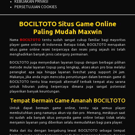
KEBIJAKAN PRIVASI
PERSETUJUAN COOKIES
BOCILTOTO Situs Game Online
Paling Mudah Maxwin
Nama
BOCILTOTO
tentu sudah sangat cukup familiar bagi mayoritas
player game online di Indonesia. Betapa tidak, BOCILTOTO merupakan
situs game online resmi terpercaya dan resmi yang sejauh ini telah
menghadirkan banyak jenis catergory permainan.
BOCILTOTO juga menyediakan layanan topup dengan berbagai pilihan
metode mulai layanan topup yang lengkap, akses akun pro bisa melalui
perangkat apa saja hingga layanan livechat yang support 24 jam.
Makanya, jika anda ingin mencoba peruntungan dalam bermain game di
BOCILTOTO tentu bisa menjadi alternatif terbaik tempat atau sarana
untuk hiburan paling terpercaya dimana juga sangat potensial
playerikan banyak keuntungan.
Tempat Bermain Game Amanah BOCILTOTO
Untuk dapat bermain game online, tentu saja semua player
membutuhkan yang namanya akun vip dan pro. Memang, meskipun saat
ini sudah ada banyak situs penyedia game online tetapi tidak selalu
menjamin layanan yang diberikan selalu memudahkan bagi para player.
Maka dari itu dengan bergabung lewat BOCILTOTO sebagai tempat