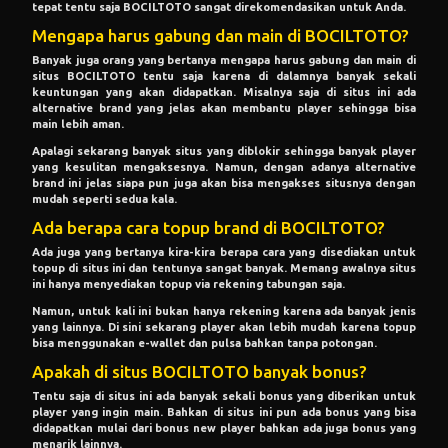
tepat tentu saja BOCILTOTO sangat direkomendasikan untuk Anda.
Mengapa harus gabung dan main di BOCILTOTO?
Banyak juga orang yang bertanya mengapa harus gabung dan main di
situs BOCILTOTO tentu saja karena di dalamnya banyak sekali
keuntungan yang akan didapatkan. Misalnya saja di situs ini ada
alternative brand yang jelas akan membantu player sehingga bisa
main lebih aman.
Apalagi sekarang banyak situs yang diblokir sehingga banyak player
yang kesulitan mengaksesnya. Namun, dengan adanya alternative
brand ini jelas siapa pun juga akan bisa mengakses situsnya dengan
mudah seperti sedua kala.
Ada berapa cara topup brand di BOCILTOTO?
Ada juga yang bertanya kira-kira berapa cara yang disediakan untuk
topup di situs ini dan tentunya sangat banyak. Memang awalnya situs
ini hanya menyediakan topup via rekening tabungan saja.
Namun, untuk kali ini bukan hanya rekening karena ada banyak jenis
yang lainnya. Di sini sekarang player akan lebih mudah karena topup
bisa menggunakan e-wallet dan pulsa bahkan tanpa potongan.
Apakah di situs BOCILTOTO banyak bonus?
Tentu saja di situs ini ada banyak sekali bonus yang diberikan untuk
player yang ingin main. Bahkan di situs ini pun ada bonus yang bisa
didapatkan mulai dari bonus new player bahkan ada juga bonus yang
menarik lainnya.