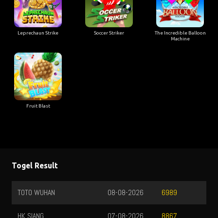
Leprechaun Strike
Soccer Striker
The Incredible Balloon
Machine
Fruit Blast
Togel Result
TOTO WUHAN
08-08-2026
6989
HK SIANG
07-08-2026
8867