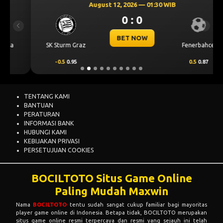
August 12, 2026 — 01:30 WIB
0 : 0
Previous
Next
BET NOW
SK Sturm Graz
Fenerbahce
-0.5
0.95
0.5
0.87
TENTANG KAMI
BANTUAN
PERATURAN
INFORMASI BANK
HUBUNGI KAMI
KEBIJAKAN PRIVASI
PERSETUJUAN COOKIES
BOCILTOTO Situs Game Online
Paling Mudah Maxwin
Nama
BOCILTOTO
tentu sudah sangat cukup familiar bagi mayoritas
player game online di Indonesia. Betapa tidak, BOCILTOTO merupakan
situs game online resmi terpercaya dan resmi yang sejauh ini telah