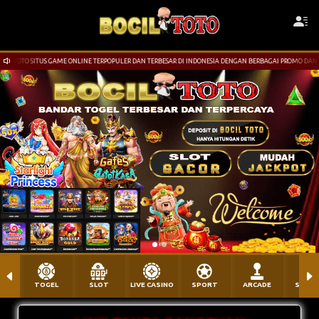
TO SITUS GAME ONLINE TERPOPULER DAN TERBESAR DI INDONESIA DENGAN BERBAGAI PROMO DAN BONUS
TOGEL
SLOT
LIVE CASINO
SPORT
ARCADE
SABU