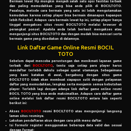
Bermain lewat Hp mungkin menjadi salah satu opsi fasilitas terbaik
dan paling memudahkan yang bisa anda pilih di BOCILTOTO.
Pasalnya, metode cara bermain yang satu ini lebih mengutamakan
kemudahan karena setiap player bisa bermain dimanapun kapanpun
lebih fleksibel. Adapun cara bermain lewat hp ini, setiap player hanya
tinggal mengakses situs resmi BOCILTOTO melalui browser di
perangkat ponsel. Apabila anda telah berhasil mengakses atau
mengunjungi situs BOCILTOTO dan dengan mudah bisa mencari serta
bermain game yang disediakan di dalamnya.
Link Daftar Game Online Resmi BOCIL
TOTO
Sebelum dapat mencoba peruntungan dan menikmati layanan game
terbaik dari
BOCILTOTO
, tentu saja setiap para player harus
mendaftar terlebih dahulu sebagai syarat utamanya. Sebagaimana
yang kami katakan di awal, bergabung dengan situs game
BOCILTOTO tidak akan membuat siapapun sulit dengan pelayanan
daftar yang memudahkan, lengkap serta menjamin semua kebutuhan
player. Terlebih lagi dengan adanya link daftar game online resmi
BOCIL TOTO yang bisa anda maksimalkan. Adapun cara daftar game
online melalui link daftar resmi BOCILTOTO antara lain seperti
berikut ini:
Akses
BOCILTOTO
resmi BOCILTOTO atau mengunjungi langsung
laman situs resminya.
Lakukan pendaftaran akun dengan cara pilih menu daftar.
Isi formulir register menggunakan beberapa data valid dan sesuai
dengan format: