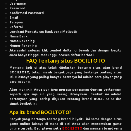
Username
Password
Konfirmasi Password
Email
Telepon
Referral
Lengkapi Pengaturan Bank yang Meliputi:
Nama Bank
Nama Rekening
Nomor Rekening
Jika sudah selesai, klik tombol daftar di bawah dan dengan begitu
anda hanya tinggal menunggu proses daftar berhasil.
FAQ Tentang situs BOCILTOTO
Memang tadi di atas telah dijelaskan tentang situs atau brand
BOCILTOTO, tetapi masih banyak juga yang bertanya tentang situs
ini. Biasanya yang paling banyak bertanya ini adalah para player yang
baru gabung.
Atau mungkin Anda pun juga merasa penasaran dengan pertanyaan
seperti apa saja sih yang sering ditanyakan. Berikut ini adalah
pertanyaan yang sering diajukan tentang brand BOCILTOTO dan
simak berikut ini:
Apa itu brand BOCILTOTO?
Banyak yang bertanya tentang brand ini yaitu ini sama dengan situs
game online lainnya di mana di sini Anda akan menemukan game
online terbaik. Bagi player setia
BOCILTOTO
dan mencari brand yang